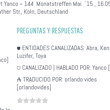
t Yanco ~ 144. Monatstreffen Mai. `15 , 16.0
ther Str., Köln, Deutschland
PREGUNTAS Y RESPUESTAS
⛊ ENTIDADES CANALIZADAS:
Abra, Ken
Luzifer, Toya
nco]
⛉ CANALIZADO | HABLADO POR:
Yanco 
₳ TRADUCIDO POR:
orlando vides
[orlandovides]