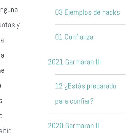
inguna
03 Ejemplos de hacks
untas y
01 Confianza
na
al
2021 Garmaran III
me
o
12 ¿Estás preparado
s
para confiar?
o
2020 Garmaran II
itio