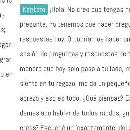
do lo
Kentaro
¡Hola! No creo que tengas n
ue
pregunta, no tenemos que hacer preg
s;
respuestas hoy. O podríamos hacer u
egar.
sesión de preguntas y respuestas de t
grar
manera que hoy solo paso a tu lado, 
vo en
siento en tu regazo, me da un pequeñ
abrazo y eso es todo. ¿Qué piensas? E
demasiado hablar de todos modos, ¿n
crees? Escuché un 'exactamente' del s