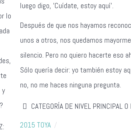
as
luego digo, 'Cuídate, estoy aquí'.
r lo
Después de que nos hayamos reconoc
nada
unos a otros, nos quedamos mayorme
silencio. Pero no quiero hacerte eso a
des,
Sólo quería decir: yo también estoy aqu
 te
no, no me haces ninguna pregunta.
 y
?
CATEGORÍA DE NIVEL PRINCIPAL O 
2015 TOYA
Z: