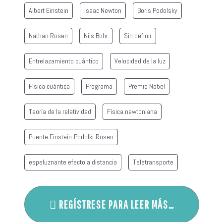
Albert Einstein
Isaac Newton
Boris Podolsky
Nathan Rosen
Nils Bohr
Sin definir
Entrelazamiento cuántico
Velocidad de la luz
Física cuántica
Programa
Premio Nobel
Teoría de la relatividad
Física newtoniana
Puente Einstein-Podolki-Rosen
espeluznante efecto a distancia
Teletransporte
REGÍSTRESE PARA LEER MÁS…