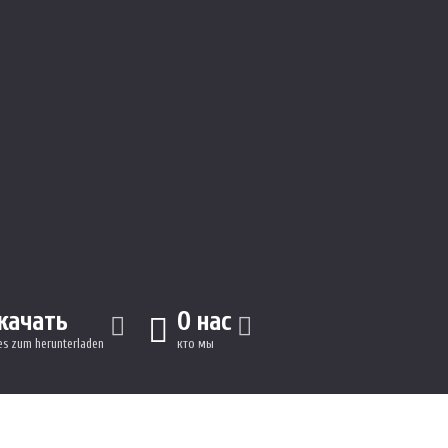
качать
О нас
les zum herunterladen
кто мы