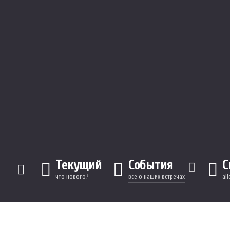
Текущий
События
С
что нового?
все о наших встречах
al