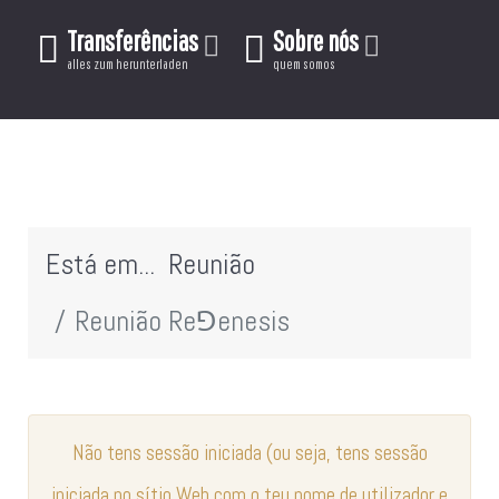
Transferências
Sobre nós
alles zum herunterladen
quem somos
Está em...
Reunião
Reunião Re⅁enesis
Não tens sessão iniciada (ou seja, tens sessão
iniciada no sítio Web com o teu nome de utilizador e