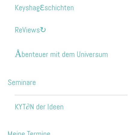
Keyshag
ℇ
schichten
ReViews↻
Å
benteuer mit dem Universum
Seminare
KYT∂N der Ideen
Meine Termine