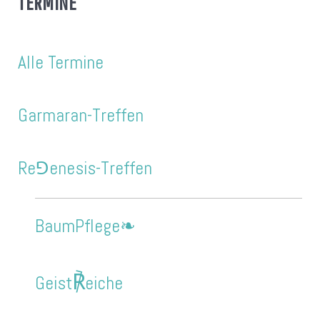
TERMINE
Alle Termine
Garmaran-Treffen
Re⅁enesis-Treffen
BaumPflege❧
℟
Geist
eiche