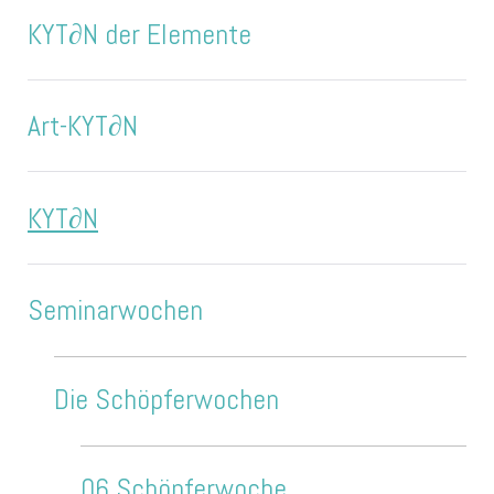
KYT∂N der Elemente
Art-KYT∂N
KYT∂N
Seminarwochen
Die Schöpferwochen
06 Schöpferwoche